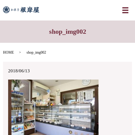
メ
shop_img002
HOME
shop_img002
2018/06/13